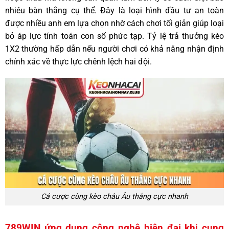
nhiêu bàn thắng cụ thể. Đây là loại hình đầu tư an toàn
được nhiều anh em lựa chọn nhờ cách chơi tối giản giúp loại
bỏ áp lực tính toán con số phức tạp. Tỷ lệ trả thưởng kèo
1X2 thường hấp dẫn nếu người chơi có khả năng nhận định
chính xác về thực lực chênh lệch hai đội.
Cá cược cùng kèo châu Âu thắng cực nhanh
789WIN ứng dụng công nghệ hiện đại khi cung