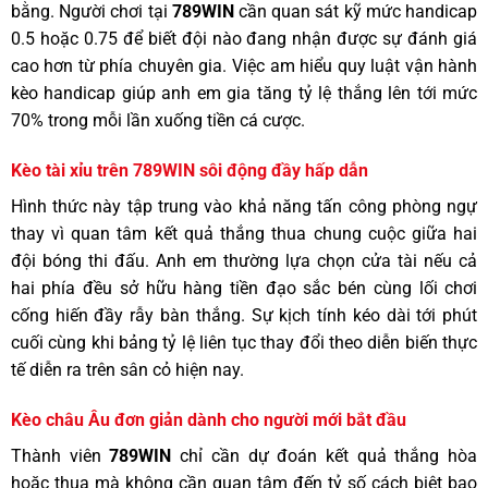
bằng. Người chơi tại
789WIN
cần quan sát kỹ mức handicap
0.5 hoặc 0.75 để biết đội nào đang nhận được sự đánh giá
cao hơn từ phía chuyên gia. Việc am hiểu quy luật vận hành
kèo handicap giúp anh em gia tăng tỷ lệ thắng lên tới mức
70% trong mỗi lần xuống tiền cá cược.
Kèo tài xỉu trên 789WIN sôi động đầy hấp dẫn
Hình thức này tập trung vào khả năng tấn công phòng ngự
thay vì quan tâm kết quả thắng thua chung cuộc giữa hai
đội bóng thi đấu. Anh em thường lựa chọn cửa tài nếu cả
hai phía đều sở hữu hàng tiền đạo sắc bén cùng lối chơi
cống hiến đầy rẫy bàn thắng. Sự kịch tính kéo dài tới phút
cuối cùng khi bảng tỷ lệ liên tục thay đổi theo diễn biến thực
tế diễn ra trên sân cỏ hiện nay.
Kèo châu Âu đơn giản dành cho người mới bắt đầu
Thành viên
789WIN
chỉ cần dự đoán kết quả thắng hòa
hoặc thua mà không cần quan tâm đến tỷ số cách biệt bao