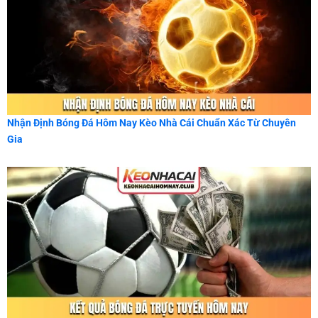
Nhận Định Bóng Đá Hôm Nay Kèo Nhà Cái Chuẩn Xác Từ Chuyên
Gia