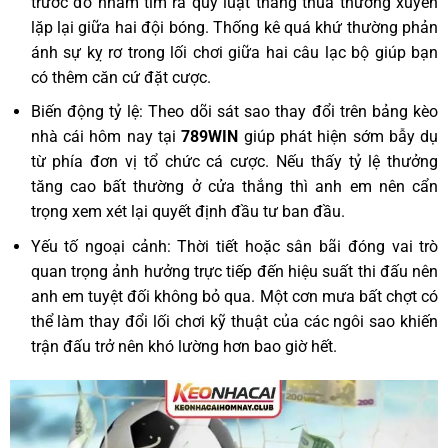
trước đó nhằm tìm ra quy luật thắng thua thường xuyên
lặp lại giữa hai đội bóng. Thống kê quá khứ thường phản
ánh sự kỵ rơ trong lối chơi giữa hai câu lạc bộ giúp bạn
có thêm căn cứ đặt cược.
Biến động tỷ lệ: Theo dõi sát sao thay đổi trên bảng kèo
nhà cái hôm nay tại
789WIN
giúp phát hiện sớm bẫy dụ
từ phía đơn vị tổ chức cá cược. Nếu thấy tỷ lệ thưởng
tăng cao bất thường ở cửa thắng thì anh em nên cẩn
trọng xem xét lại quyết định đầu tư ban đầu.
Yếu tố ngoại cảnh: Thời tiết hoặc sân bãi đóng vai trò
quan trọng ảnh hưởng trực tiếp đến hiệu suất thi đấu nên
anh em tuyệt đối không bỏ qua. Một cơn mưa bất chợt có
thể làm thay đổi lối chơi kỹ thuật của các ngôi sao khiến
trận đấu trở nên khó lường hơn bao giờ hết.