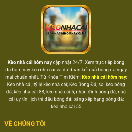
Kèo nhà cái hôm nay
cập nhật 24/7. X
em trực tiếp bóng
đá hôm nay kèo nhà cái và dự đoán kết quả bóng đá ngày
mai chuẩn nhất.
Từ Khóa Tìm Kiếm:
Kèo nhà cái hôm nay
;
Kèo nhà cái; tỷ lệ kèo nhà cái; Kèo Bóng Đá; soi kèo bóng
đá; kèo nhà cái 88; kèo nhà cái 5; nhận định bóng đá; nhà
cái uy tín; lịch thi đấu bóng đá; bảng xếp hạng bóng đá;
kèo nhà cái 55
VỀ CHÚNG TÔI