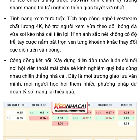
nhằm mang tới trải nghiệm thính giác tuyệt vời nhất.
Tính năng xem trực tiếp: Tích hợp công nghệ livestream
chất lượng 4K, hỗ trợ người xem vừa theo dõi bóng đá
vừa soi kèo nhà cái tiện lợi. Hình ảnh sắc nét không có độ
trễ, tay cược nắm bắt trọn vẹn từng khoảnh khắc thay đổi
cục diện trên sân bóng.
Cộng đồng kết nối: Xây dựng diễn đàn thảo luận sôi nổi
nơi hội viên thoải mái chia sẻ kinh nghiệm quý báu cùng
nhau chiến thắng nhà cái. Đây là môi trường giao lưu văn
minh, mọi người học hỏi thêm nhiều phương pháp dự
đoán tỷ số mang lại hiệu quả.