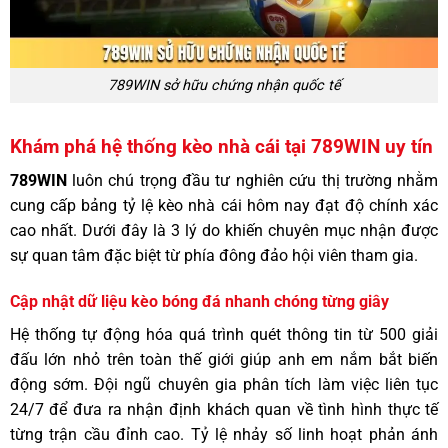
789WIN sở hữu chứng nhận quốc tế
Khám phá hệ thống kèo nhà cái tại 789WIN uy tín
789WIN
luôn chú trọng đầu tư nghiên cứu thị trường nhằm
cung cấp bảng tỷ lệ kèo nhà cái hôm nay đạt độ chính xác
cao nhất. Dưới đây là 3 lý do khiến chuyên mục nhận được
sự quan tâm đặc biệt từ phía đông đảo hội viên tham gia.
Cập nhật dữ liệu kèo bóng đá nhanh chóng từng giây
Hệ thống tự động hóa quá trình quét thông tin từ 500 giải
đấu lớn nhỏ trên toàn thế giới giúp anh em nắm bắt biến
động sớm. Đội ngũ chuyên gia phân tích làm việc liên tục
24/7 để đưa ra nhận định khách quan về tình hình thực tế
từng trận cầu đỉnh cao. Tỷ lệ nhảy số linh hoạt phản ánh