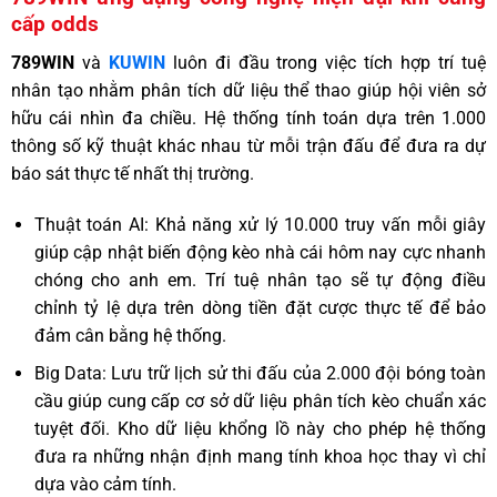
cấp odds
789WIN
và
KUWIN
luôn đi đầu trong việc tích hợp trí tuệ
nhân tạo nhằm phân tích dữ liệu thể thao giúp hội viên sở
hữu cái nhìn đa chiều. Hệ thống tính toán dựa trên 1.000
thông số kỹ thuật khác nhau từ mỗi trận đấu để đưa ra dự
báo sát thực tế nhất thị trường.
Thuật toán AI: Khả năng xử lý 10.000 truy vấn mỗi giây
giúp cập nhật biến động kèo nhà cái hôm nay cực nhanh
chóng cho anh em. Trí tuệ nhân tạo sẽ tự động điều
chỉnh tỷ lệ dựa trên dòng tiền đặt cược thực tế để bảo
đảm cân bằng hệ thống.
Big Data: Lưu trữ lịch sử thi đấu của 2.000 đội bóng toàn
cầu giúp cung cấp cơ sở dữ liệu phân tích kèo chuẩn xác
tuyệt đối. Kho dữ liệu khổng lồ này cho phép hệ thống
đưa ra những nhận định mang tính khoa học thay vì chỉ
dựa vào cảm tính.