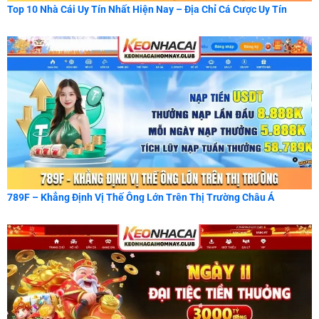
Top 10 Nhà Cái Uy Tín Nhất Hiện Nay – Địa Chỉ Cá Cược Uy Tín
789F – Khẳng Định Vị Thế Ông Lớn Trên Thị Trường Châu Á