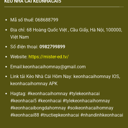
KÈO NHÀ CÁI KEONHACAI5
Mã số thuế: 068688799
Địa chỉ: 68 Hoàng Quốc Việt , Cầu Giấy, Hà Nội, 100000,
Việt Nam
Số điện thoại:
0982799899
Website:
https://mister-ed.tv/
Email:
keonhacaihomnay@gmail.com
Link tải Kèo Nhà Cái Hôm Nay: keonhacaihomnay IOS,
keonhacaihomnay APK
Hagtag: #keonhacaihomnay #tylekeonhacai
#keonhacai5 #keonhacai #tylekeonhacaihomnay
#keonhacaibongdahomnay #soikeonhacaihomnay
#keonhacai88 #tructiepkeonhacai #nhandinhkeonhacai