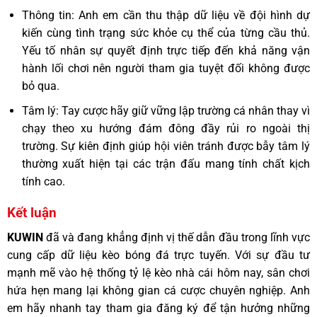
Thông tin: Anh em cần thu thập dữ liệu về đội hình dự
kiến cùng tình trạng sức khỏe cụ thể của từng cầu thủ.
Yếu tố nhân sự quyết định trực tiếp đến khả năng vận
hành lối chơi nên người tham gia tuyệt đối không được
bỏ qua.
Tâm lý: Tay cược hãy giữ vững lập trường cá nhân thay vì
chạy theo xu hướng đám đông đầy rủi ro ngoài thị
trường. Sự kiên định giúp hội viên tránh được bẫy tâm lý
thường xuất hiện tại các trận đấu mang tính chất kịch
tính cao.
Kết luận
KUWIN
đã và đang khẳng định vị thế dẫn đầu trong lĩnh vực
cung cấp dữ liệu kèo bóng đá trực tuyến. Với sự đầu tư
mạnh mẽ vào hệ thống tỷ lệ kèo nhà cái hôm nay, sân chơi
hứa hẹn mang lại không gian cá cược chuyên nghiệp. Anh
em hãy nhanh tay tham gia đăng ký để tận hưởng những