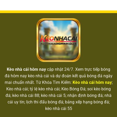
Kèo nhà cái hôm nay
cập nhật 24/7. X
em trực tiếp bóng
đá hôm nay kèo nhà cái và dự đoán kết quả bóng đá ngày
mai chuẩn nhất.
Từ Khóa Tìm Kiếm:
Kèo nhà cái hôm nay
;
Kèo nhà cái; tỷ lệ kèo nhà cái; Kèo Bóng Đá; soi kèo bóng
đá; kèo nhà cái 88; kèo nhà cái 5; nhận định bóng đá; nhà
cái uy tín; lịch thi đấu bóng đá; bảng xếp hạng bóng đá;
kèo nhà cái 55