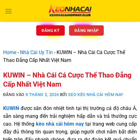
ĐĂNG KÝ
ĐĂNG NHẬP
Home
-
Nhà Cái Uy Tín
-
KUWIN – Nhà Cái Cá Cược Thể
Thao Đẳng Cấp Nhất Việt Nam
KUWIN – Nhà Cái Cá Cược Thể Thao Đẳng
Cấp Nhất Việt Nam
ĐĂNG VÀO
8 THÁNG 2, 2026
BỞI
SEO KÈO NHÀ CÁI HÔM NAY
KUWIN
được săn đón nhiệt tình tại thị trường cá độ châu Á,
sẵn sàng mang đến trải nghiệm hấp dẫn và trả thưởng cực
cao. Hệ thống
kèo nhà cái hôm nay
tại trang web cung cấp
đầy đủ thông tin quan trọng, giúp người chơi nắm bắt diễn
biến trận đấu nhanh chóng, đưa ra dự đoán kết quả chuẩn