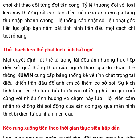
chơi khi theo dõi từng đợt tấn công. Tỷ lệ thưởng đối với loại
kèo này thường rất cao tạo điều kiện cho anh em gia tăng
thu nhập nhanh chóng. Hệ thống cập nhật số liệu phạt góc
liên tục giúp bạn nắm bắt tình hình trận đấu một cách chi
tiết rõ ràng.
Thử thách kèo thẻ phạt kịch tính bất ngờ
Mọi quyết định rút thẻ từ trọng tài đều ảnh hưởng trực tiếp
đến kết quả thắng thua của người tham gia dự đoán. Hệ
thống
KUWIN
cung cấp bảng thống kê về tính chất trọng tài
điều khiển trận đấu để anh em có thêm cơ sở soi. Sự kịch
tính tăng lên khi trận đấu bước vào những phút bù giờ cuối
cùng với nhiều tình huống va chạm nảy lửa. Hội viên cảm
nhận rõ không khí sôi động của sân cỏ ngay qua màn hình
thiết bị điện tử cá nhân hiện đại.
Kèo rung xuống tiền theo thời gian thực siêu hấp dẫn