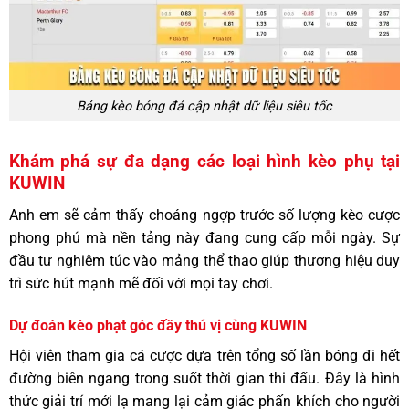
Bảng kèo bóng đá cập nhật dữ liệu siêu tốc
Khám phá sự đa dạng các loại hình kèo phụ tại
KUWIN
Anh em sẽ cảm thấy choáng ngợp trước số lượng kèo cược
phong phú mà nền tảng này đang cung cấp mỗi ngày. Sự
đầu tư nghiêm túc vào mảng thể thao giúp thương hiệu duy
trì sức hút mạnh mẽ đối với mọi tay chơi.
Dự đoán kèo phạt góc đầy thú vị cùng KUWIN
Hội viên tham gia cá cược dựa trên tổng số lần bóng đi hết
đường biên ngang trong suốt thời gian thi đấu. Đây là hình
thức giải trí mới lạ mang lại cảm giác phấn khích cho người