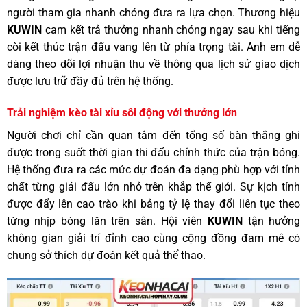
người tham gia nhanh chóng đưa ra lựa chọn. Thương hiệu
KUWIN
cam kết trả thưởng nhanh chóng ngay sau khi tiếng
còi kết thúc trận đấu vang lên từ phía trọng tài. Anh em dễ
dàng theo dõi lợi nhuận thu về thông qua lịch sử giao dịch
được lưu trữ đầy đủ trên hệ thống.
Trải nghiệm kèo tài xỉu sôi động với thưởng lớn
Người chơi chỉ cần quan tâm đến tổng số bàn thắng ghi
được trong suốt thời gian thi đấu chính thức của trận bóng.
Hệ thống đưa ra các mức dự đoán đa dạng phù hợp với tính
chất từng giải đấu lớn nhỏ trên khắp thế giới. Sự kịch tính
được đẩy lên cao trào khi bảng tỷ lệ thay đổi liên tục theo
từng nhịp bóng lăn trên sân. Hội viên
KUWIN
tận hưởng
không gian giải trí đỉnh cao cùng cộng đồng đam mê có
chung sở thích dự đoán kết quả thể thao.