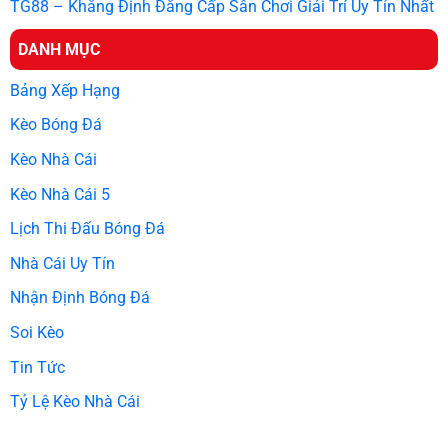
TG88 – Khẳng Định Đẳng Cấp Sân Chơi Giải Trí Uy Tín Nhất
DANH MỤC
Bảng Xếp Hạng
Kèo Bóng Đá
Kèo Nhà Cái
Kèo Nhà Cái 5
Lịch Thi Đấu Bóng Đá
Nhà Cái Uy Tín
Nhận Định Bóng Đá
Soi Kèo
Tin Tức
Tỷ Lệ Kèo Nhà Cái