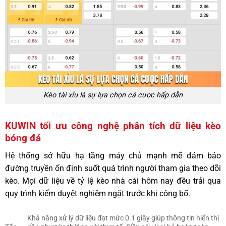
Kèo tài xỉu là sự lựa chọn cá cược hấp dẫn
KUWIN tối ưu công nghệ phân tích dữ liệu kèo
bóng đá
Hệ thống sở hữu hạ tầng máy chủ mạnh mẽ đảm bảo
đường truyền ổn định suốt quá trình người tham gia theo dõi
kèo. Mọi dữ liệu về tỷ lệ kèo nhà cái hôm nay đều trải qua
quy trình kiểm duyệt nghiêm ngặt trước khi công bố.
Khả năng xử lý dữ liệu đạt mức 0.1 giây giúp thông tin hiển thị