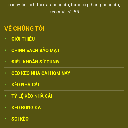
cái uy tín; lịch thi đấu bóng đá; bảng xếp hạng bóng đá;
kèo nhà cái 55
VỀ CHÚNG TÔI
GIỚI THIỆU
CHÍNH SÁCH BẢO MẬT
ĐIỀU KHOẢN SỬ DỤNG
CEO KÈO NHÀ CÁI HÔM NAY
KÈO NHÀ CÁI
TỶ LỆ KÈO NHÀ CÁI
KÈO BÓNG ĐÁ
SOI KÈO