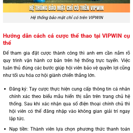
Hệ thống bảo mật chỉ có trên VIPWIN
Hướng dẫn cách cá cược thể thao tại VIPWIN cụ
thể
Để tham gia đặt cược thành công thì anh em cần nắm rõ
quy trình vận hành cơ bản trên hệ thống trực tuyến. Việc
tuân thủ đúng các bước giúp hội viên bảo vệ quyền lợi cũng
như tối ưu hóa cơ hội giành chiến thắng lớn.
Đăng ký: Tay cược thực hiện cung cấp thông tin cá nhân
chính xác theo biểu mẫu hiển thị sẵn trên trang chủ hệ
thống. Sau khi xác nhận qua số điện thoại chính chủ thì
hội viên có thể đăng nhập vào không gian giải trí ngay
lập tức.
Nạp tiền: Thành viên lựa chọn phương thức thanh toán