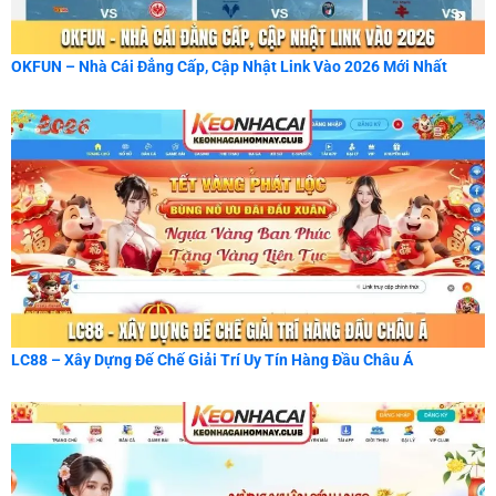
OKFUN – Nhà Cái Đẳng Cấp, Cập Nhật Link Vào 2026 Mới Nhất
LC88 – Xây Dựng Đế Chế Giải Trí Uy Tín Hàng Đầu Châu Á