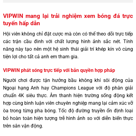
VIPWIN mang lại trải nghiệm xem bóng đá trực
tuyến hấp dẫn
Hội viên không chỉ đặt cược mà còn có thể theo dõi trực tiếp
các trận cầu đinh với chất lượng hình ảnh sắc nét. Tính
năng này tạo nên một hệ sinh thái giải trí khép kín vô cùng
tiện lợi cho tất cả anh em tham gia.
VIPWIN phát sóng trực tiếp với bản quyền hợp pháp
Người chơi được tận hưởng bầu không khí sôi động của
Ngoại hạng Anh hay Champions League với độ phân giải
chuẩn 4K siêu thực. Âm thanh hiện trường sống động kết
hợp cùng bình luận viên chuyên nghiệp mang lại cảm xúc vỡ
òa trong từng pha bóng. Tốc độ đường truyền ổn định loại
bỏ hoàn toàn hiện tượng trễ hình ảnh so với diễn biến thực
trên sân vận động.