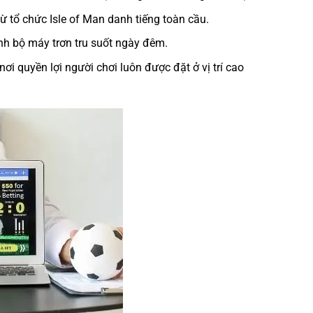
ừ tổ chức Isle of Man danh tiếng toàn cầu.
nh bộ máy trơn tru suốt ngày đêm.
nơi quyền lợi người chơi luôn được đặt ở vị trí cao