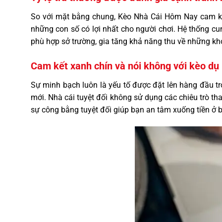
So với mặt bằng chung, Kèo Nhà Cái Hôm Nay cam kế
những con số có lợi nhất cho người chơi. Hệ thống cu
phù hợp sở trường, gia tăng khả năng thu về những kh
Cam kết xanh chín và nói không với kèo dụ
Sự minh bạch luôn là yếu tố được đặt lên hàng đầu tr
mới. Nhà cái tuyệt đối không sử dụng các chiêu trò th
sự công bằng tuyệt đối giúp bạn an tâm xuống tiền ở b