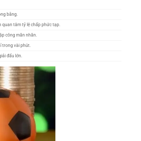
công bằng.
n quan tâm tỷ lệ chấp phức tạp.
 lập công mãn nhãn.
ỉ trong vài phút.
iải đấu lớn.