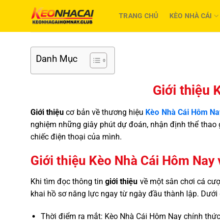
TRANG CHỦ
KÈO NHÀ CÁI
Danh Mục
Giới thiệu 
Giới thiệu
cơ bản về thương hiệu
Kèo Nhà Cái Hôm Na
nghiệm những giây phút dự đoán, nhận định thể thao gi
chiếc điện thoại của mình.
Giới thiệu Kèo Nhà Cái Hôm Nay 
Khi tìm đọc thông tin
giới thiệu
về một sân chơi cá cược
khai hồ sơ năng lực ngay từ ngày đầu thành lập. Dưới 
Thời điểm ra mắt: Kèo Nhà Cái Hôm Nay chính thức 