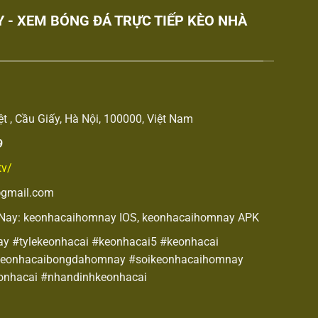
 - XEM BÓNG ĐÁ TRỰC TIẾP KÈO NHÀ
t , Cầu Giấy, Hà Nội, 100000, Việt Nam
9
tv/
gmail.com
m Nay: keonhacaihomnay IOS, keonhacaihomnay APK
y #tylekeonhacai #keonhacai5 #keonhacai
keonhacaibongdahomnay #soikeonhacaihomnay
eonhacai #nhandinhkeonhacai