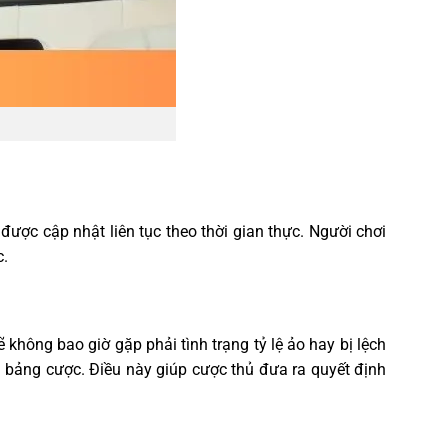
được cập nhật liên tục theo thời gian thực. Người chơi
c.
 không bao giờ gặp phải tình trạng tỷ lệ ảo hay bị lệch
n bảng cược. Điều này giúp cược thủ đưa ra quyết định