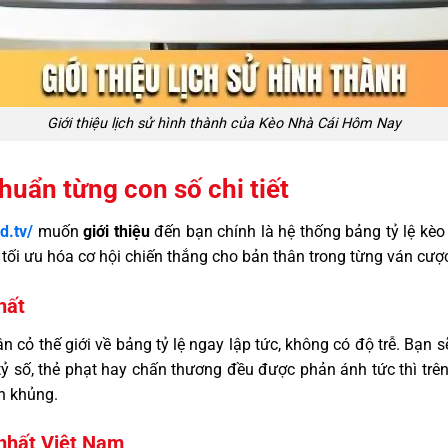
Giới thiệu lịch sử hình thành của Kèo Nhà Cái Hôm Nay
 chuẩn từng con số chi tiết
d.tv/
muốn
giới thiệu
đến bạn chính là hệ thống bảng tỷ lệ kèo 
tối ưu hóa cơ hội chiến thắng cho bản thân trong từng ván cượ
hất
ỏ thế giới về bảng tỷ lệ ngay lập tức, không có độ trễ. Bạn sẽ
 tỷ số, thẻ phạt hay chấn thương đều được phản ánh tức thì trê
ận khủng.
 nhất Việt Nam