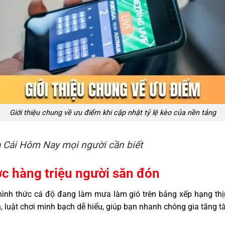
Giới thiệu chung về ưu điểm khi cập nhật tỷ lệ kèo của nền tảng
Cái Hôm Nay mọi người cần biết
ợc hàng triệu người săn đón
nh thức cá độ đang làm mưa làm gió trên bảng xếp hạng thịnh
, luật chơi minh bạch dễ hiểu, giúp bạn nhanh chóng gia tăng t