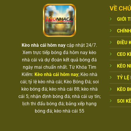
VỀ CHÚ
GIỚI 
CHÍNH
ĐIỀU 
Kèo nhà cái hôm nay
cập nhật 24/7.
X
em trực tiếp bóng đá hôm nay kèo
CEO K
nhà cái và dự đoán kết quả bóng đá
KÈO N
ngày mai chuẩn nhất.
Từ Khóa Tìm
Kiếm:
Kèo nhà cái hôm nay
; Kèo nhà
TỶ LỆ
cái; tỷ lệ kèo nhà cái; Kèo Bóng Đá; soi
kèo bóng đá; kèo nhà cái 88; kèo nhà
KÈO B
cái 5; nhận định bóng đá; nhà cái uy tín;
SOI K
lịch thi đấu bóng đá; bảng xếp hạng
bóng đá; kèo nhà cái 55