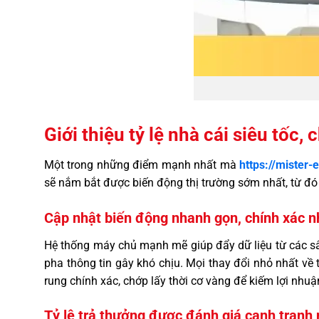
Giới thiệu tỷ lệ nhà cái siêu tốc,
Một trong những điểm mạnh nhất mà
https://mister-e
sẽ nắm bắt được biến động thị trường sớm nhất, từ đó 
Cập nhật biến động nhanh gọn, chính xác n
Hệ thống máy chủ mạnh mẽ giúp đẩy dữ liệu từ các sân c
pha thông tin gây khó chịu. Mọi thay đổi nhỏ nhất về
rung chính xác, chớp lấy thời cơ vàng để kiếm lợi nhu
Tỷ lệ trả thưởng được đánh giá cạnh tranh