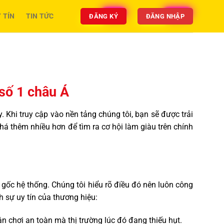
 TÍN
TIN TỨC
ĐĂNG KÝ
ĐĂNG NHẬP
 số 1 châu Á
y. Khi truy cập vào nền tảng chúng tôi, bạn sẽ được trải
há thêm nhiều hơn để tìm ra cơ hội làm giàu trên chính
 gốc hệ thống. Chúng tôi hiểu rõ điều đó nên luôn công
 sự uy tín của thương hiệu:
 chơi an toàn mà thị trường lúc đó đang thiếu hụt.