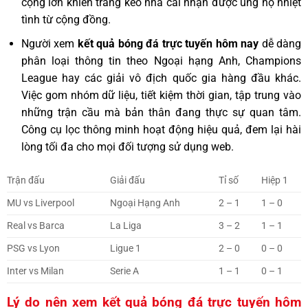
cộng lớn khiến trang kèo nhà cái nhận được ủng hộ nhiệt
tình từ cộng đồng.
Người xem
kết quả bóng đá trực tuyến hôm nay
dễ dàng
phân loại thông tin theo Ngoại hạng Anh, Champions
League hay các giải vô địch quốc gia hàng đầu khác.
Việc gom nhóm dữ liệu, tiết kiệm thời gian, tập trung vào
những trận cầu mà bản thân đang thực sự quan tâm.
Công cụ lọc thông minh hoạt động hiệu quả, đem lại hài
lòng tối đa cho mọi đối tượng sử dụng web.
Trận đấu
Giải đấu
Tỉ số
Hiệp 1
MU vs Liverpool
Ngoại Hạng Anh
2 – 1
1 – 0
Real vs Barca
La Liga
3 – 2
1 – 1
PSG vs Lyon
Ligue 1
2 – 0
0 – 0
Inter vs Milan
Serie A
1 – 1
0 – 1
Lý do nên xem kết quả bóng đá trực tuyến hôm