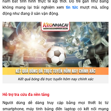
nắm bắt tình hình thực tế kịp thời. Độ trễ gần như bằng
không mang lại trải nghiệm xem
tin tức
mượt mà, sống
động như đang ở sân vận động.
Kết quả bóng đá trực tuyến hôm nay chính xác
Hỗ trợ tra cứu đa nền tảng
Người dùng dễ dàng truy cập bằng mọi thiết bị từ
smartphone, máy tính bảng đến laptop có kết nối mạng