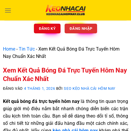
ĐĂNG KÝ
ĐĂNG NHẬP
Home
-
Tin Tức
-
Xem Kết Quả Bóng Đá Trực Tuyến Hôm
Nay Chuẩn Xác Nhất
Xem Kết Quả Bóng Đá Trực Tuyến Hôm Nay
Chuẩn Xác Nhất
ĐĂNG VÀO
4 THÁNG 1, 2026
BỞI
SEO KÈO NHÀ CÁI HÔM NAY
Kết quả bóng đá trực tuyến hôm nay
là thông tin quan trọng
giúp giới mộ điệu nắm bắt nhanh chóng diễn biến các trận
cầu kịch tính toàn cầu. Bạn sẽ dễ dàng theo dõi tỉ số, thông
số chi tiết từ những giải đấu hàng đầu một cách chính xác,
đầy đủ nhất. Hãy cùng
kèo nhà cái hôm nay
khám phá thế