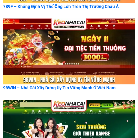
789F – Khẳng Định Vị Thế Ông Lớn Trên Thị Trường Châu Á
98WIN – Nhà Cái Xây Dựng Uy Tín Vững Mạnh Ở Việt Nam