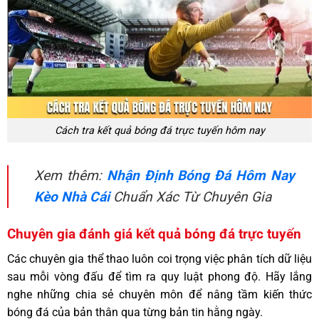
Cách tra kết quả bóng đá trực tuyến hôm nay
Xem thêm:
Nhận Định Bóng Đá Hôm Nay
Kèo Nhà Cái
Chuẩn Xác Từ Chuyên Gia
Chuyên gia đánh giá kết quả bóng đá trực tuyến
Các chuyên gia thể thao luôn coi trọng việc phân tích dữ liệu
sau mỗi vòng đấu để tìm ra quy luật phong độ. Hãy lắng
nghe những chia sẻ chuyên môn để nâng tầm kiến thức
bóng đá của bản thân qua từng bản tin hằng ngày.