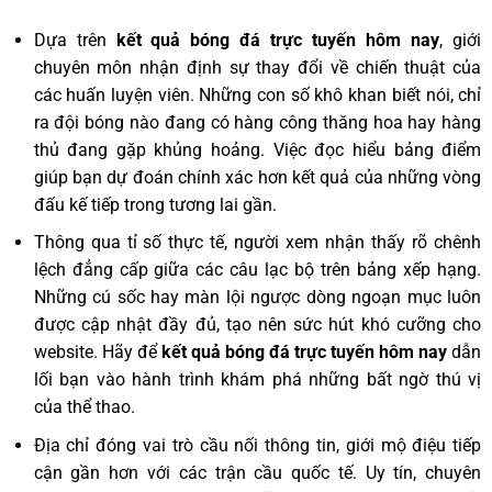
Dựa trên
kết quả bóng đá trực tuyến hôm nay
, giới
chuyên môn nhận định sự thay đổi về chiến thuật của
các huấn luyện viên. Những con số khô khan biết nói, chỉ
ra đội bóng nào đang có hàng công thăng hoa hay hàng
thủ đang gặp khủng hoảng. Việc đọc hiểu bảng điểm
giúp bạn dự đoán chính xác hơn kết quả của những vòng
đấu kế tiếp trong tương lai gần.
Thông qua tỉ số thực tế, người xem nhận thấy rõ chênh
lệch đẳng cấp giữa các câu lạc bộ trên bảng xếp hạng.
Những cú sốc hay màn lội ngược dòng ngoạn mục luôn
được cập nhật đầy đủ, tạo nên sức hút khó cưỡng cho
website. Hãy để
kết quả bóng đá trực tuyến hôm nay
dẫn
lối bạn vào hành trình khám phá những bất ngờ thú vị
của thể thao.
Địa chỉ đóng vai trò cầu nối thông tin, giới mộ điệu tiếp
cận gần hơn với các trận cầu quốc tế. Uy tín, chuyên