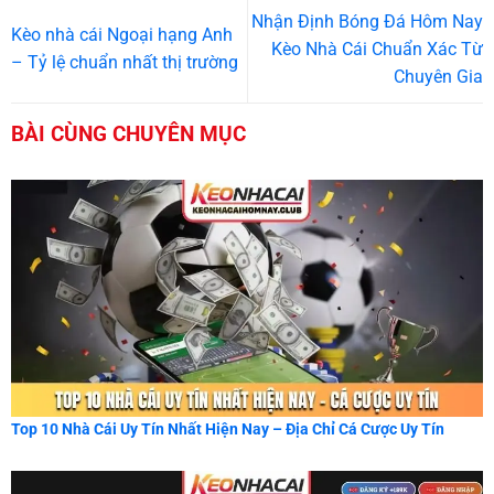
Nhận Định Bóng Đá Hôm Nay
Kèo nhà cái Ngoại hạng Anh
Kèo Nhà Cái Chuẩn Xác Từ
– Tỷ lệ chuẩn nhất thị trường
Chuyên Gia
BÀI CÙNG CHUYÊN MỤC
Top 10 Nhà Cái Uy Tín Nhất Hiện Nay – Địa Chỉ Cá Cược Uy Tín