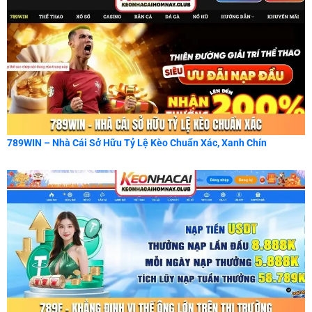
789WIN – Nhà Cái Sở Hữu Tỷ Lệ Kèo Chuẩn Xác, Xanh Chín