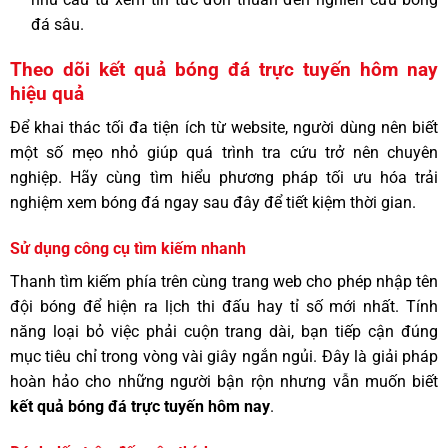
đá sâu.
Theo dõi kết quả bóng đá trực tuyến hôm nay
hiệu quả
Để khai thác tối đa tiện ích từ website, người dùng nên biết
một số mẹo nhỏ giúp quá trình tra cứu trở nên chuyên
nghiệp. Hãy cùng tìm hiểu phương pháp tối ưu hóa trải
nghiệm xem bóng đá ngay sau đây để tiết kiệm thời gian.
Sử dụng công cụ tìm kiếm nhanh
Thanh tìm kiếm phía trên cùng trang web cho phép nhập tên
đội bóng để hiện ra lịch thi đấu hay tỉ số mới nhất. Tính
năng loại bỏ việc phải cuộn trang dài, bạn tiếp cận đúng
mục tiêu chỉ trong vòng vài giây ngắn ngủi. Đây là giải pháp
hoàn hảo cho những người bận rộn nhưng vẫn muốn biết
kết quả bóng đá trực tuyến hôm nay
.