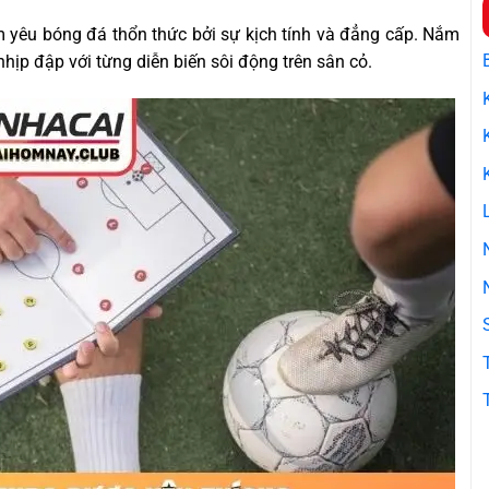
im yêu bóng đá thổn thức bởi sự kịch tính và đẳng cấp. Nắm
hịp đập với từng diễn biến sôi động trên sân cỏ.