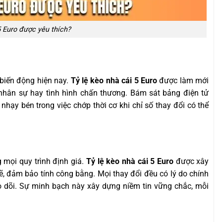
 5 Euro được yêu thích?
y biến động hiện nay.
Tỷ lệ kèo nhà cái 5 Euro
được làm mới
 nhân sự hay tình hình chấn thương. Bám sát bảng điện tử
nhạy bén trong việc chớp thời cơ khi chỉ số thay đổi có thể
g mọi quy trình định giá.
Tỷ lệ kèo nhà cái 5 Euro
được xây
ẽ, đảm bảo tính công bằng. Mọi thay đổi đều có lý do chính
o dõi. Sự minh bạch này xây dựng niềm tin vững chắc, mỗi