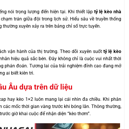
g nói trọng lượng đến hiện tại. Khi thiết lập
tỷ lệ kèo nhà
chạm trán giữa đội trong lịch sử. Hiểu sâu về truyền thống
g thường xuyên xảy ra trên bảng chỉ số trực tuyến.
cách vận hành của thị trường. Theo dõi xuyên suốt
tỷ lệ kèo
hân hiệu quả sắc bén. Đây không chỉ là cuộc vui nhất thời
ăng phán đoán. Tương lai của trải nghiệm đỉnh cao đang mở
 ai biết kiên trì.
âu Âu dựa trên dữ liệu
cap hay kèo 1×2 luôn mang lại cái nhìn đa chiều. Khi phân
ến các mốc thời gian vàng trước khi bóng lăn. Thông thường,
trước giờ khai cuộc để nhận diện “kèo thơm”.