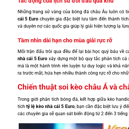
Tác động của lịch sử đối đầu quá khứ
Những trang sử vàng của bóng đá châu Âu luôn có tiến
cái 5 Euro
chuyên gia đặc biệt lưu tâm đến thành tích 
và duyên nợ các quốc gia giúp lý giải hiện tượng lạ lùn
Tầm nhìn dài hạn cho mùa giải rực rỡ
Mỗi trận đấu trôi qua đều để lại bài học quý báu về 
nhà cái 5 Euro
xây dựng một bộ quy tắc phân tích cá n
mà là một hành trình rèn luyện tư duy logic và khả n
ra trước mắt, hứa hẹn nhiều thành công rực rỡ cho những
Chiến thuật soi kèo châu Á và ch
Trong giới phân tích bóng đá, kết hợp giữa kèo handi
tích
tỷ lệ kèo nhà cái 5 Euro
, bạn cần đặc biệt lưu ý đ
các chuyên gia sẽ quan sát biến động từ 2 đến 3 tiếng 