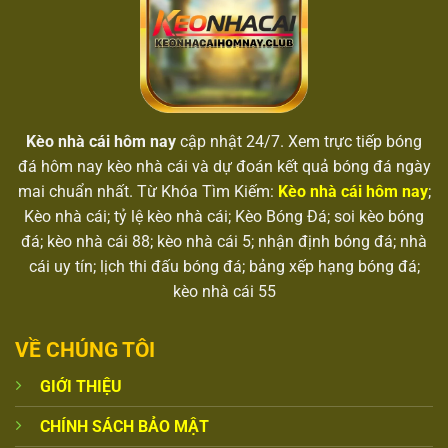
Kèo nhà cái hôm nay
cập nhật 24/7. X
em trực tiếp bóng
đá hôm nay kèo nhà cái và dự đoán kết quả bóng đá ngày
mai chuẩn nhất.
Từ Khóa Tìm Kiếm:
Kèo nhà cái hôm nay
;
Kèo nhà cái; tỷ lệ kèo nhà cái; Kèo Bóng Đá; soi kèo bóng
đá; kèo nhà cái 88; kèo nhà cái 5; nhận định bóng đá; nhà
cái uy tín; lịch thi đấu bóng đá; bảng xếp hạng bóng đá;
kèo nhà cái 55
VỀ CHÚNG TÔI
GIỚI THIỆU
CHÍNH SÁCH BẢO MẬT