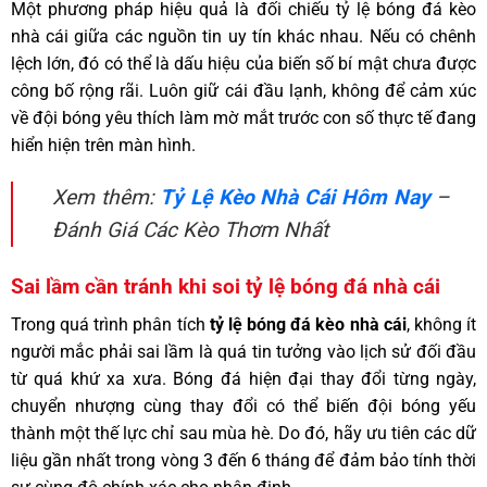
Một phương pháp hiệu quả là đối chiếu tỷ lệ bóng đá kèo
nhà cái giữa các nguồn tin uy tín khác nhau. Nếu có chênh
lệch lớn, đó có thể là dấu hiệu của biến số bí mật chưa được
công bố rộng rãi. Luôn giữ cái đầu lạnh, không để cảm xúc
về đội bóng yêu thích làm mờ mắt trước con số thực tế đang
hiển hiện trên màn hình.
Xem thêm:
Tỷ Lệ Kèo Nhà Cái Hôm Nay
–
Đánh Giá Các Kèo Thơm Nhất
Sai lầm cần tránh khi soi tỷ lệ bóng đá nhà cái
Trong quá trình phân tích
tỷ lệ bóng đá kèo nhà cái
, không ít
người mắc phải sai lầm là quá tin tưởng vào lịch sử đối đầu
từ quá khứ xa xưa. Bóng đá hiện đại thay đổi từng ngày,
chuyển nhượng cùng thay đổi có thể biến đội bóng yếu
thành một thế lực chỉ sau mùa hè. Do đó, hãy ưu tiên các dữ
liệu gần nhất trong vòng 3 đến 6 tháng để đảm bảo tính thời