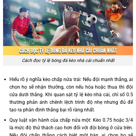
Cách đọc tỷ lệ bóng đá kèo nhà cái chuẩn nhất
Hiểu rõ ý nghĩa kèo chấp nửa trái: Nếu đội mạnh thắng, ai
chọn họ sẽ nhận thưởng, còn nếu hòa hoặc thua thì đội
cửa dưới thắng. Khi quan sát tỷ lệ kèo nhà cái, chỉ số 0.5
thường phản ánh chênh lệch trình độ nhẹ nhưng đủ để
tạo ra phân định thắng bại rõ ràng nhất.
Quy luật vận hành của chấp nửa một: Kèo 0.75 hoặc 3/4
là mức độ thử thách cao hơn đối với đội bóng ở cửa trên.
Nếu đội chấp thắng cách biệt một bàn, ai chọn họ sẽ