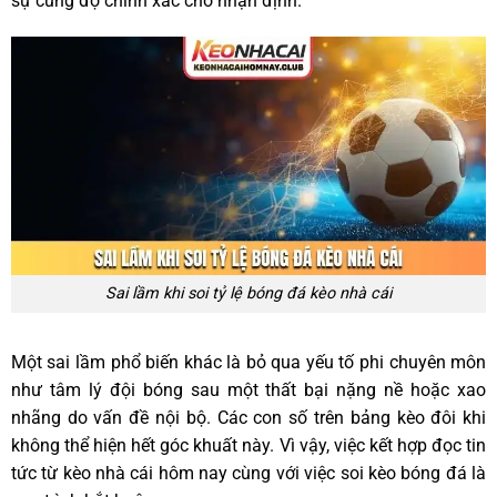
sự cùng độ chính xác cho nhận định.
Sai lầm khi soi tỷ lệ bóng đá kèo nhà cái
Một sai lầm phổ biến khác là bỏ qua yếu tố phi chuyên môn
như tâm lý đội bóng sau một thất bại nặng nề hoặc xao
nhãng do vấn đề nội bộ. Các con số trên bảng kèo đôi khi
không thể hiện hết góc khuất này. Vì vậy, việc kết hợp đọc tin
tức từ kèo nhà cái hôm nay cùng với việc soi kèo bóng đá là