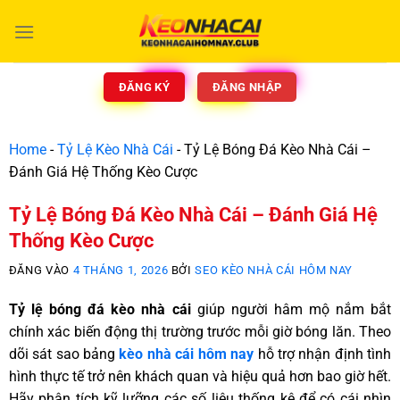
ĐĂNG KÝ
ĐĂNG NHẬP
Home
-
Tỷ Lệ Kèo Nhà Cái
-
Tỷ Lệ Bóng Đá Kèo Nhà Cái –
Đánh Giá Hệ Thống Kèo Cược
Tỷ Lệ Bóng Đá Kèo Nhà Cái – Đánh Giá Hệ
Thống Kèo Cược
ĐĂNG VÀO
4 THÁNG 1, 2026
BỞI
SEO KÈO NHÀ CÁI HÔM NAY
Tỷ lệ bóng đá kèo nhà cái
giúp người hâm mộ nắm bắt
chính xác biến động thị trường trước mỗi giờ bóng lăn. Theo
dõi sát sao bảng
kèo nhà cái hôm nay
hỗ trợ nhận định tình
hình thực tế trở nên khách quan và hiệu quả hơn bao giờ hết.
Hãy phân tích kỹ lưỡng các số liệu thống kê để có cái nhìn