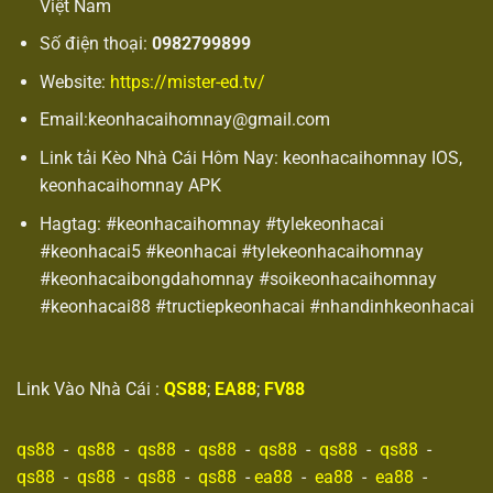
Việt Nam
Số điện thoại:
0982799899
Website:
https://mister-ed.tv/
Email:
keonhacaihomnay@gmail.com
Link tải Kèo Nhà Cái Hôm Nay: keonhacaihomnay IOS,
keonhacaihomnay APK
Hagtag: #keonhacaihomnay #tylekeonhacai
#keonhacai5 #keonhacai #tylekeonhacaihomnay
#keonhacaibongdahomnay #soikeonhacaihomnay
#keonhacai88 #tructiepkeonhacai #nhandinhkeonhacai
Link Vào Nhà Cái :
QS88
;
EA88
;
FV88
qs88
-
qs88
-
qs88
-
qs88
-
qs88
-
qs88
-
qs88
-
qs88
-
qs88
-
qs88
-
qs88
-
ea88
-
ea88
-
ea88
-