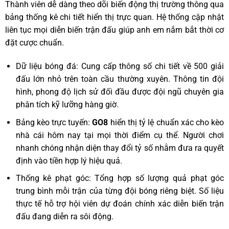
Thành viên dễ dàng theo dõi biến động thị trường thông qua
bảng thống kê chi tiết hiển thị trực quan. Hệ thống cập nhật
liên tục mọi diễn biến trận đấu giúp anh em nắm bắt thời cơ
đặt cược chuẩn.
Dữ liệu bóng đá: Cung cấp thông số chi tiết về 500 giải
đấu lớn nhỏ trên toàn cầu thường xuyên. Thông tin đội
hình, phong độ lịch sử đối đầu được đội ngũ chuyên gia
phân tích kỹ lưỡng hàng giờ.
Bảng kèo trực tuyến:
GO8
hiển thị tỷ lệ chuẩn xác cho kèo
nhà cái hôm nay tại mọi thời điểm cụ thể. Người chơi
nhanh chóng nhận diện thay đổi tỷ số nhằm đưa ra quyết
định vào tiền hợp lý hiệu quả.
Thống kê phạt góc: Tổng hợp số lượng quả phạt góc
trung bình mỗi trận của từng đội bóng riêng biệt. Số liệu
thực tế hỗ trợ hội viên dự đoán chính xác diễn biến trận
đấu đang diễn ra sôi động.