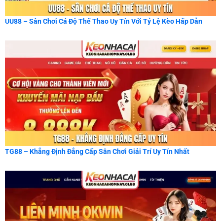
UU88 – Sân Chơi Cá Độ Thể Thao Uy Tín Với Tỷ Lệ Kèo Hấp Dẫn
TG88 – Khẳng Định Đẳng Cấp Sân Chơi Giải Trí Uy Tín Nhất