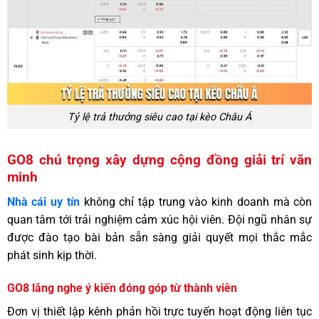
Tỷ lệ trả thưởng siêu cao tại kèo Châu Á
GO8 chú trọng xây dựng cộng đồng giải trí văn
minh
Nhà cái uy tín
không chỉ tập trung vào kinh doanh mà còn
quan tâm tới trải nghiệm cảm xúc hội viên. Đội ngũ nhân sự
được đào tạo bài bản sẵn sàng giải quyết mọi thắc mắc
phát sinh kịp thời.
GO8 lắng nghe ý kiến đóng góp từ thành viên
Đơn vị thiết lập kênh phản hồi trực tuyến hoạt động liên tục