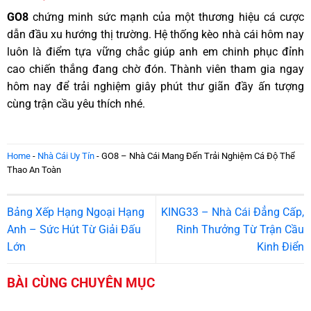
GO8
chứng minh sức mạnh của một thương hiệu cá cược
dẫn đầu xu hướng thị trường. Hệ thống kèo nhà cái hôm nay
luôn là điểm tựa vững chắc giúp anh em chinh phục đỉnh
cao chiến thắng đang chờ đón. Thành viên tham gia ngay
hôm nay để trải nghiệm giây phút thư giãn đầy ấn tượng
cùng trận cầu yêu thích nhé.
Home
-
Nhà Cái Uy Tín
-
GO8 – Nhà Cái Mang Đến Trải Nghiệm Cá Độ Thể
Thao An Toàn
Bảng Xếp Hạng Ngoại Hạng
KING33 – Nhà Cái Đẳng Cấp,
Anh – Sức Hút Từ Giải Đấu
Rinh Thưởng Từ Trận Cầu
Lớn
Kinh Điển
BÀI CÙNG CHUYÊN MỤC