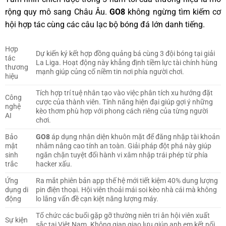
rộng quy mô sang Châu Âu.
GO8
không ngừng tìm kiếm cơ
hội hợp tác cùng các câu lạc bộ bóng đá lớn danh tiếng.
Hợp
Dự kiến ký kết hợp đồng quảng bá cùng 3 đội bóng tại giải
tác
La Liga. Hoạt động này khẳng định tiềm lực tài chính hùng
thương
mạnh giúp củng cố niềm tin nơi phía người chơi.
hiệu
Tích hợp trí tuệ nhân tạo vào việc phân tích xu hướng đặt
Công
cược của thành viên. Tính năng hiện đại giúp gợi ý những
nghệ
kèo thơm phù hợp với phong cách riêng của từng người
AI
chơi.
Bảo
GO8
áp dụng nhận diện khuôn mặt để đăng nhập tài khoản
mật
nhằm nâng cao tính an toàn. Giải pháp đột phá này giúp
sinh
ngăn chặn tuyệt đối hành vi xâm nhập trái phép từ phía
trắc
hacker xấu.
Ứng
Ra mắt phiên bản app thế hệ mới tiết kiệm 40% dung lượng
dụng di
pin điện thoại. Hội viên thoải mái soi kèo nhà cái mà không
động
lo lắng vấn đề cạn kiệt năng lượng máy.
Tổ chức các buổi gặp gỡ thường niên tri ân hội viên xuất
Sự kiện
sắc tại Việt Nam. Không gian giao lưu giúp anh em kết nối